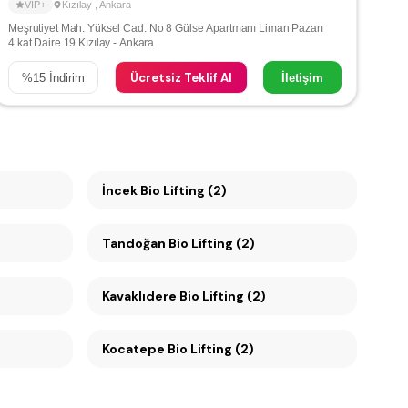
VIP+
Kızılay
,
Ankara
Meşrutiyet Mah. Yüksel Cad. No 8 Gülse Apartmanı Liman Pazarı
4.kat Daire 19 Kızılay - Ankara
Ücretsiz Teklif Al
%
15
İndirim
İletişim
İncek Bio Lifting (2)
Tandoğan Bio Lifting (2)
Kavaklıdere Bio Lifting (2)
Kocatepe Bio Lifting (2)