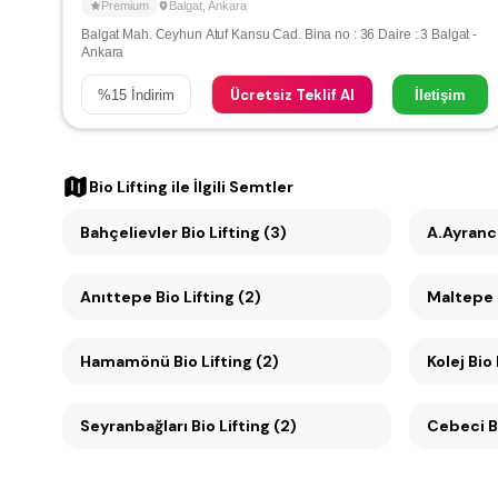
Premium
Balgat
,
Ankara
Balgat Mah. Ceyhun Atuf Kansu Cad. Bina no : 36 Daire : 3 Balgat -
Ankara
Ücretsiz Teklif Al
%
15
İndirim
İletişim
Bio Lifting
ile İlgili Semtler
Bahçelievler Bio Lifting (3)
A.Ayrancı
Anıttepe Bio Lifting (2)
Hamamönü Bio Lifting (2)
Kolej Bio 
Seyranbağları Bio Lifting (2)
Ce