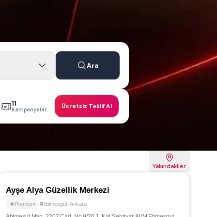
Ara
11
Ücretsiz Teklif Al
Kampanyalar
Yakındakiler
Ayşe Alya Güzellik Merkezi
Premium
Etimesgut
,
Ankara
Ahimesut Mah. 2207 Cad. No 9/20 1. Kat Şehriyar AVM Etimesgut