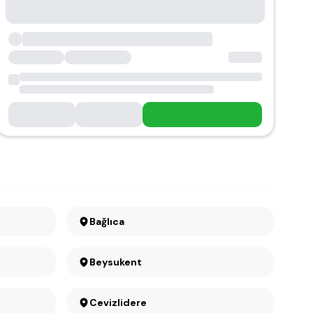
Bağlıca
Beysukent
Cevizlidere