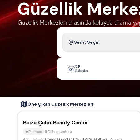
Güzellik Merke
Güzellik Merkezleri arasında kolayca arama yap
Semt Seçin
28
Salonlar
Öne Çıkan Güzellik Merkezleri
Beiza Çetin Beauty Center
Premium
Gölbaşı
,
Ankara
Bahçelievler, Cemal Gürsel Cd. No: 134/A, Gölbaşı - Ankara