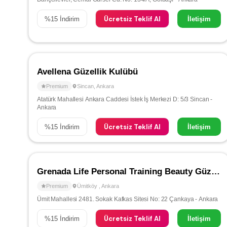
Ücretsiz Teklif Al
%
15
İndirim
İletişim
Avellena Güzellik Kulübü
Premium
Sincan
,
Ankara
Atatürk Mahallesi Ankara Caddesi İstek İş Merkezi D: 5/3 Sincan -
Ankara
Ücretsiz Teklif Al
%
15
İndirim
İletişim
Grenada Life Personal Training Beauty Güzellik Salonu
Premium
Ümitköy
,
Ankara
Ümit Mahallesi 2481. Sokak Kafkas Sitesi No: 22 Çankaya - Ankara
Ücretsiz Teklif Al
%
15
İndirim
İletişim