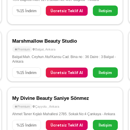
Ücretsiz Teklif Al
%
15
İndirim
İletişim
Marshmallow Beauty Studio
Premium
Balgat
,
Ankara
Balgat Mah. Ceyhun Atuf Kansu Cad. Bina no : 36 Daire : 3 Balgat -
Ankara
Ücretsiz Teklif Al
%
15
İndirim
İletişim
My Divine Beauty Saniye Sönmez
Premium
Çayyolu
,
Ankara
Ahmet Taner Kışlalı Mahallesi 2785. Sokak No:4 Çankaya - Ankara
Ücretsiz Teklif Al
%
15
İndirim
İletişim