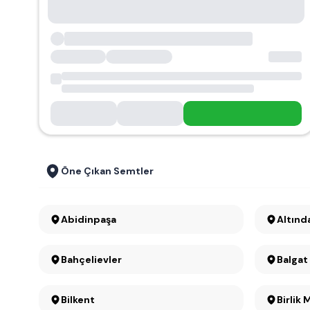
Öne Çıkan Semtler
Abidinpaşa
Altınd
Bahçelievler
Balgat
Bilkent
Birlik 