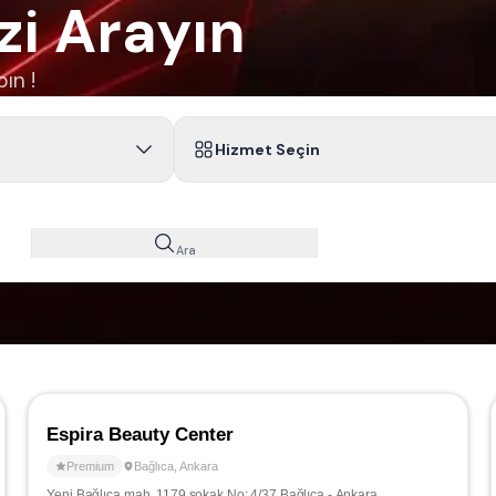
zi Arayın
ın !
Hizmet Seçin
Ara
Espira Beauty Center
Premium
Bağlıca
,
Ankara
Yeni Bağlıca mah. 1179.sokak No: 4/37 Bağlıca - Ankara