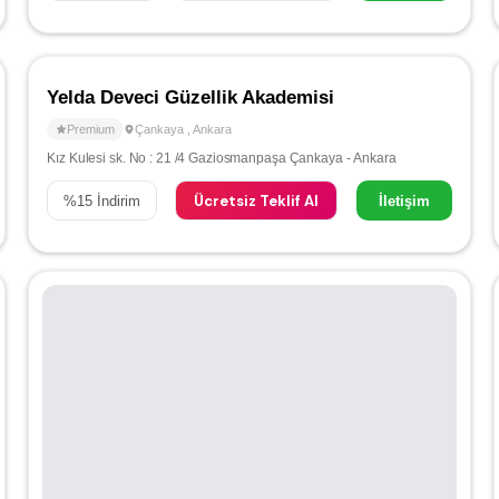
Yelda Deveci Güzellik Akademisi
Premium
Çankaya
,
Ankara
Kız Kulesi sk. No : 21 /4 Gaziosmanpaşa Çankaya - Ankara
Ücretsiz Teklif Al
%
15
İndirim
İletişim