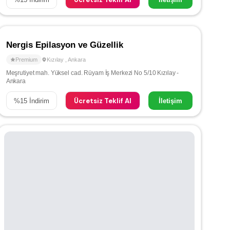
Nergis Epilasyon ve Güzellik
Premium
Kızılay
,
Ankara
Meşrutiyet mah. Yüksel cad. Rüyam İş Merkezi No 5/10 Kızılay -
Ankara
Ücretsiz Teklif Al
%
15
İndirim
İletişim