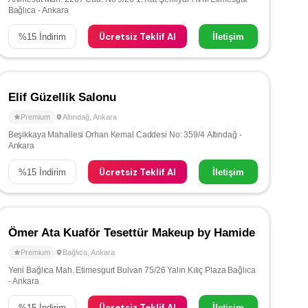
Bağlıca - Ankara
Ücretsiz Teklif Al
%
15
İndirim
İletişim
Elif Güzellik Salonu
Premium
Altındağ
,
Ankara
Beşikkaya Mahallesi Orhan Kemal Caddesi No: 359/4 Altındağ -
Ankara
Ücretsiz Teklif Al
%
15
İndirim
İletişim
Ömer Ata Kuaför Tesettür Makeup by Hamide
Premium
Bağlıca
,
Ankara
Yeni Bağlıca Mah. Etimesgurt Bulvarı 75/26 Yalın Kılıç Plaza Bağlıca
- Ankara
Ücretsiz Teklif Al
%
15
İndirim
İletişim