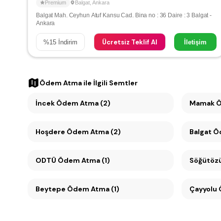
Premium
Balgat
,
Ankara
Balgat Mah. Ceyhun Atuf Kansu Cad. Bina no : 36 Daire : 3 Balgat -
Ankara
Ücretsiz Teklif Al
%
15
İndirim
İletişim
Ödem Atma
ile İlgili Semtler
İncek Ödem Atma (2)
Mamak Ö
Hoşdere Ödem Atma (2)
Balgat Ö
ODTÜ Ödem Atma (1)
Beytepe Ödem Atma (1)