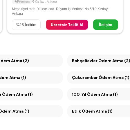
Premium
Kızılay
,
Ankara
Meşrutiyet mah. Yüksel cad. Rüyam İş Merkezi No 5/10 Kızılay -
Ankara
Ücretsiz Teklif Al
%
15
İndirim
İletişim
dem Atma (2)
Bahçelievler Ödem Atma (2
dem Atma (1)
Çukurambar Ödem Atma (1)
Söğütözü Ödem Atma (1)
100. Yıl Ödem Atma (1)
Çayyolu Ödem Atma (1)
Etlik Ödem Atma (1)