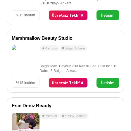
5/10 Kızılay - Ankara
Ücretsiz Teklif Al
İletişim
%
15
İndirim
Marshmallow Beauty Studio
Premium
Balgat
,
Ankara
Balgat Mah. Ceyhun Atuf Kansu Cad. Bina no : 36
Daire : 3 Balgat - Ankara
Ücretsiz Teklif Al
İletişim
%
15
İndirim
Esin Deniz Beauty
Premium
Kızılay
,
Ankara