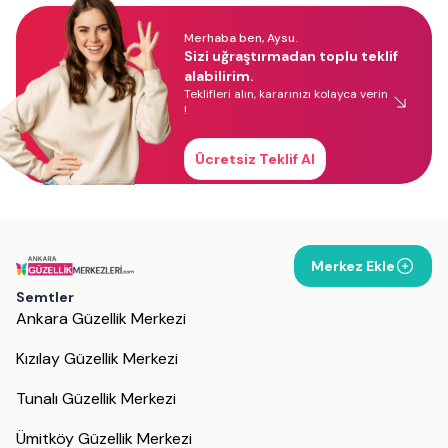
Merhaba ben, Aysu.
Sizi uğraştırmadan toplu teklif
alabilirim.
Teklifleri alın, kararınızı kolayca verin
!
Ücretsiz Teklif Al
Merkez Ekle
Semtler
Ankara Güzellik Merkezi
Kızılay Güzellik Merkezi
Tunalı Güzellik Merkezi
Ümitköy Güzellik Merkezi