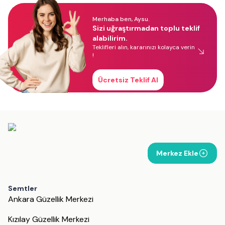
Merhaba ben, Aysu.
Sizi uğraştırmadan toplu teklif
alabilirim.
Teklifleri alın, kararınızı kolayca verin
!
Ücretsiz Teklif Al
Merkez Ekle
Semtler
Ankara Güzellik Merkezi
Kızılay Güzellik Merkezi