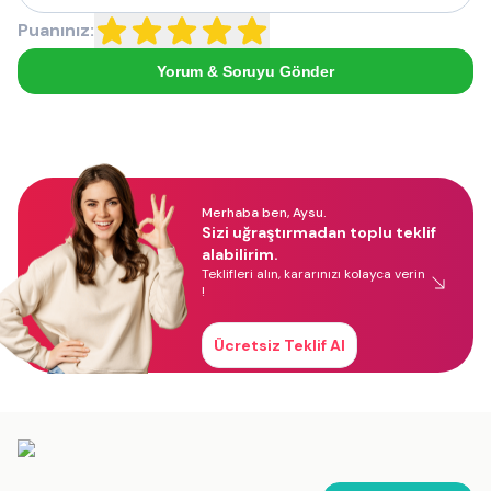
Puanınız:
Yorum & Soruyu Gönder
Merhaba ben, Aysu.
Sizi uğraştırmadan toplu teklif
alabilirim.
Teklifleri alın, kararınızı kolayca verin
!
Ücretsiz Teklif Al