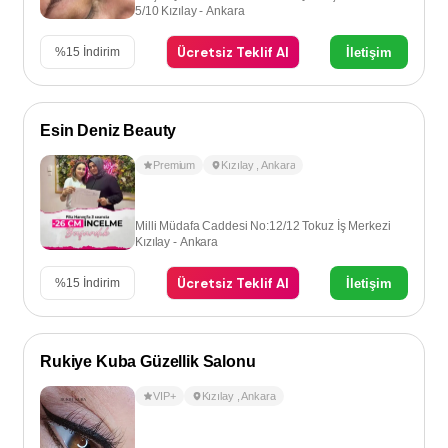
5/10 Kızılay - Ankara
Ücretsiz Teklif Al
İletişim
%
15
İndirim
Esin Deniz Beauty
Premium
Kızılay
,
Ankara
Milli Müdafa Caddesi No:12/12 Tokuz İş Merkezi
Kızılay - Ankara
Ücretsiz Teklif Al
İletişim
%
15
İndirim
Rukiye Kuba Güzellik Salonu
VIP+
Kızılay
,
Ankara