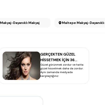
Kızılay Makyaj-Dayanıklı Makyaj
Maltepe Makyaj-Dayanık
GERÇEKTEN GÜZEL
HİSSETMEK İÇİN 36
Güzel görünmek zordur ve hatta
YÖNTEM
güzel hissetmek daha da zordur.
Aynı zamanda medyada
karşılaştığınız