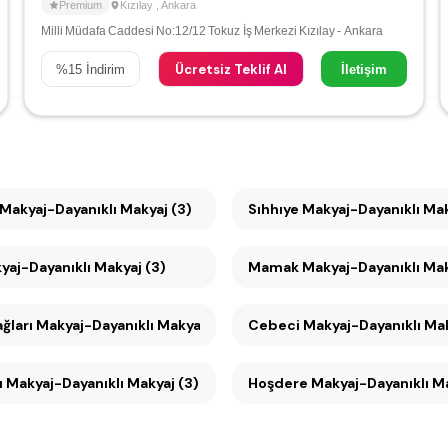
Premium
Kızılay
,
Ankara
Milli Müdafa Caddesi No:12/12 Tokuz İş Merkezi Kızılay - Ankara
Ücretsiz Teklif Al
%
15
İndirim
İletişim
Maltepe Makyaj-Dayanıklı Makyaj (3)
Sıhhıye Makyaj-Dayanıklı M
yaj-Dayanıklı Makyaj (3)
Mamak Makyaj-Dayanıklı Mak
Seyranbağları Makyaj-Dayanıklı Makyaj (3)
Cebeci Makyaj-Dayanıklı M
 Makyaj-Dayanıklı Makyaj (3)
Hoşdere Makyaj-Dayanıklı Ma