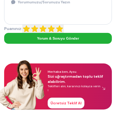
Puanınız:
Yorum & Soruyu Gönder
Merhaba ben, Aysu.
Sizi uğraştırmadan toplu teklif
alabilirim.
Teklifleri alın, kararınızı kolayca verin
!
Ücretsiz Teklif Al