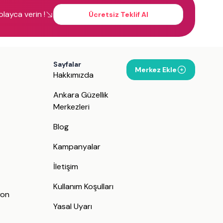
kolayca verin !
Ücretsiz Teklif Al
Sayfalar
Merkez Ekle
Hakkımızda
Ankara Güzellik
Merkezleri
Blog
Kampanyalar
İletişim
j
Kullanım Koşulları
yon
Yasal Uyarı