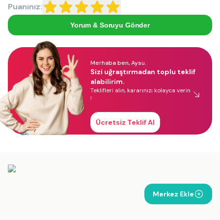
Puanınız:
Yorum & Soruyu Gönder
Merhaba ben, Aysu.
Sizi uğraştırmadan toplu teklif
alabilirim.
Teklifleri alın, kararınızı kolayca verin
!
Ücretsiz Teklif Al
Merkez Ekle