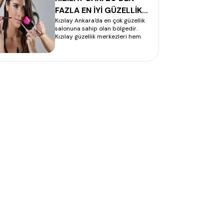
FAZLA EN İYİ GÜZELLİK
Kızılay Ankara'da en çok güzellik
SALONUNU SİZİN İÇİN
salonuna sahip olan bölgedir.
ARAŞTIRDIK
Kızılay güzellik merkezleri hem