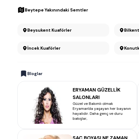
Beytepe Yakınındaki Semtler
Beysukent Kuaförler
Bilken
İncek Kuaförler
Bloglar
ERYAMAN GÜZELLİK
SALONLARI
Güzel ve Bakımlı olmak
Eryaman'da yaşayan her bayanın
hayalidir. Daha genç ve duru
bakışlar,
SAÇ BOYASI NE ZAMAN