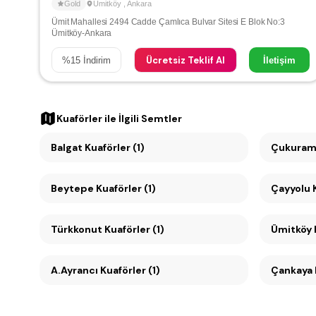
Gold
Ümitköy
,
Ankara
Ümit Mahallesi 2494 Cadde Çamlıca Bulvar Sitesi E Blok No:3
Ümitköy-Ankara
Ücretsiz Teklif Al
%
15
İndirim
İletişim
Kuaförler
ile İlgili Semtler
Balgat Kuaförler (1)
Çukuramb
Beytepe Kuaförler (1)
Ç
Türkkonut Kuaförler (1)
A.Ayrancı Kuaförler (1)