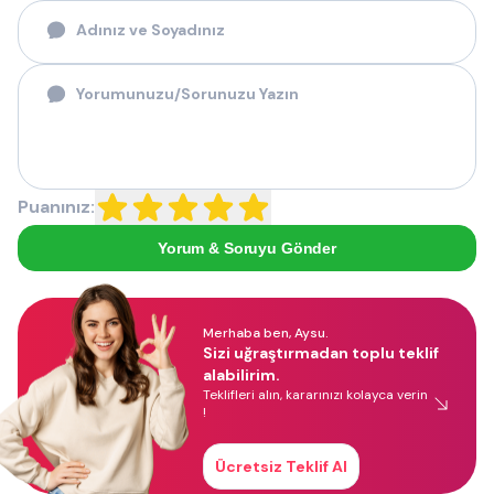
Puanınız:
Yorum & Soruyu Gönder
Merhaba ben, Aysu.
Sizi uğraştırmadan toplu teklif
alabilirim.
Teklifleri alın, kararınızı kolayca verin
!
Ücretsiz Teklif Al