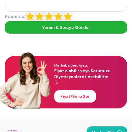
Puanınız:
Yorum & Soruyu Gönder
Merhaba ben, Aysu.
Fiyat alabilir veya Sorunuzu
Diyetisyenlere iletebilirim.
Fiyat/Soru Sor