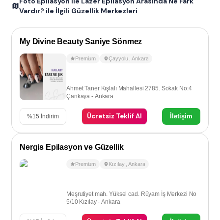
Foto Epilasyon İle Lazer Epilasyon Arasında Ne Fark
Vardır? ile İlgili Güzellik Merkezleri
My Divine Beauty Saniye Sönmez
Premium
Çayyolu
,
Ankara
Ahmet Taner Kışlalı Mahallesi 2785. Sokak No:4
Çankaya - Ankara
Ücretsiz Teklif Al
İletişim
%
15
İndirim
Nergis Epilasyon ve Güzellik
Premium
Kızılay
,
Ankara
Meşrutiyet mah. Yüksel cad. Rüyam İş Merkezi No
5/10 Kızılay - Ankara