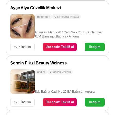
Ayşe Alya Güzellik Merkezi
Premium
Etimesgut
,
Ankara
Ahimesut Mah. 2207 Cad. No 9/20 1. Kat Şehriyar
AVM Etimesgut Bağlıca - Ankara
Ücretsiz Teklif Al
İletişim
%
15
İndirim
Şermin Filazi Beauty Welness
VIP+
Bağlıca
,
Ankara
Eski Bağlar Cad. No:20 EA Bağlıca - Ankara
Ücretsiz Teklif Al
İletişim
%
15
İndirim