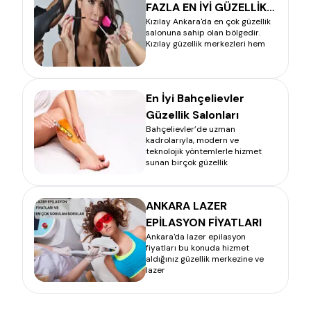
FAZLA EN İYİ GÜZELLİK
Kızılay Ankara'da en çok güzellik
SALONUNU SİZİN İÇİN
salonuna sahip olan bölgedir.
ARAŞTIRDIK
Kızılay güzellik merkezleri hem
En İyi Bahçelievler
Güzellik Salonları
Bahçelievler’de uzman
kadrolarıyla, modern ve
teknolojik yöntemlerle hizmet
sunan birçok güzellik
ANKARA LAZER
EPİLASYON FİYATLARI
Ankara'da lazer epilasyon
fiyatları bu konuda hizmet
aldığınız güzellik merkezine ve
lazer