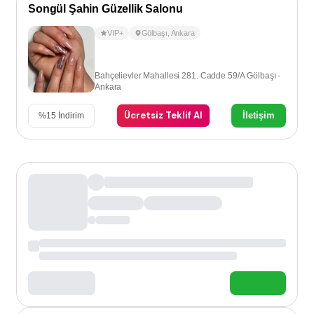
Songül Şahin Güzellik Salonu
VIP+
Gölbaşı
,
Ankara
Bahçelievler Mahallesi 281. Cadde 59/A Gölbaşı -
Ankara
Ücretsiz Teklif Al
İletişim
%
15
İndirim