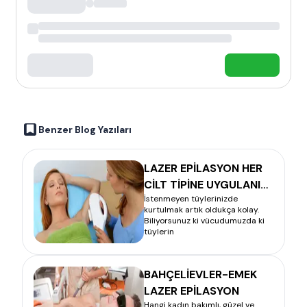
Benzer Blog Yazıları
LAZER EPİLASYON HER
CİLT TİPİNE UYGULANIR
İstenmeyen tüylerinizde
MI?
kurtulmak artık oldukça kolay.
Biliyorsunuz ki vücudumuzda ki
tüylerin
BAHÇELİEVLER-EMEK
LAZER EPİLASYON
Hangi kadın bakımlı, güzel ve