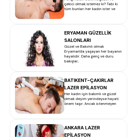
çekici olmak istemez ki? Tabi ki
tüm bunları her kadın ister ve
ERYAMAN GÜZELLİK
SALONLARI
Güzel ve Bakımlı olmak
Eryaman'da yaşayan her bayanın
hayalidir. Daha genç ve duru
bakışlar,
BATIKENT-ÇAKIRLAR
LAZER EPİLASYON
Her kadın için bakımlı ve güzel
olmak deyim yerindeyse hayati
önem taşır. Ancak istenmeyen
ANKARA LAZER
EPİLASYON