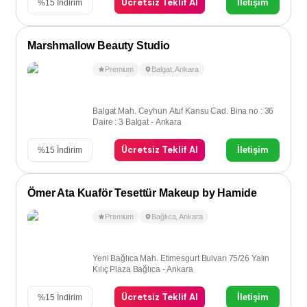
Ücretsiz Teklif Al
İletişim
%
15
İndirim
Marshmallow Beauty Studio
Premium
Balgat
,
Ankara
Balgat Mah. Ceyhun Atuf Kansu Cad. Bina no : 36
Daire : 3 Balgat - Ankara
Ücretsiz Teklif Al
İletişim
%
15
İndirim
Ömer Ata Kuaför Tesettür Makeup by Hamide
Premium
Bağlıca
,
Ankara
Yeni Bağlıca Mah. Etimesgurt Bulvarı 75/26 Yalın
Kılıç Plaza Bağlıca - Ankara
Ücretsiz Teklif Al
İletişim
%
15
İndirim