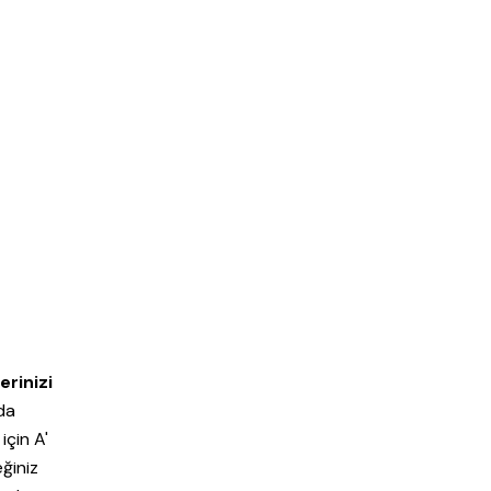
rinizi
da
için A'
ğiniz