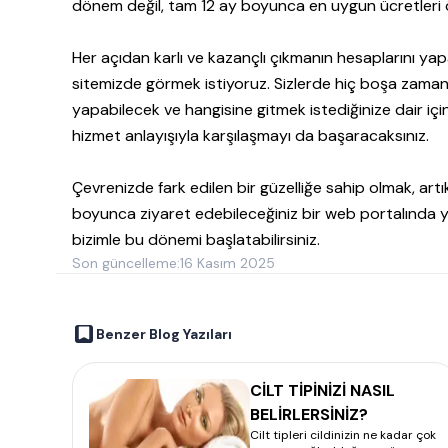
dönem değil, tam 12 ay boyunca en uygun ücretleri ö
Her açıdan karlı ve kazançlı çıkmanın hesaplarını yap
sitemizde görmek istiyoruz. Sizlerde hiç boşa za
yapabilecek ve hangisine gitmek istediğinize dair içi
hizmet anlayışıyla karşılaşmayı da başaracaksınız.
Çevrenizde fark edilen bir güzelliğe sahip olmak, art
boyunca ziyaret edebileceğiniz bir web portalında yer
bizimle bu dönemi başlatabilirsiniz.
Son güncelleme:
16 Kasım 2025
Benzer Blog Yazıları
CİLT TİPİNİZİ NASIL
BELİRLERSİNİZ?
Cilt tipleri cildinizin ne kadar çok