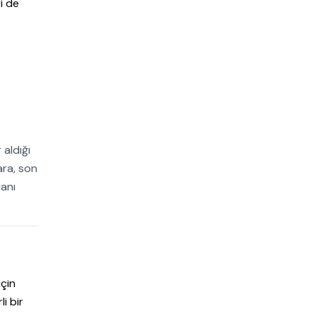
i de
 aldığı
ara, son
yanı
için
i bir