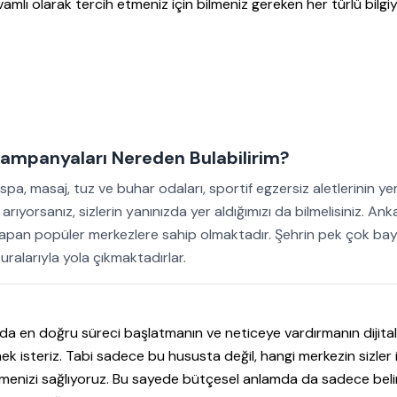
lı olarak tercih etmeniz için bilmeniz gereken her türlü bilgiy
 Kampanyaları Nereden Bulabilirim?
a, masaj, tuz ve buhar odaları, sportif egzersiz aletlerinin yer
rıyorsanız, sizlerin yanınızda yer aldığımızı da bilmelisiniz. Ank
 yapan popüler merkezlere sahip olmaktadır. Şehrin pek çok ba
uralarıyla yola çıkmaktadırlar.
da en doğru süreci başlatmanın ve neticeye vardırmanın dijital
 isteriz. Tabi sadece bu hususta değil, hangi merkezin sizler 
lmenizi sağlıyoruz. Bu sayede bütçesel anlamda da sadece belirl