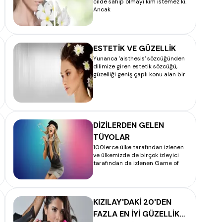
cilde sahip olmayı kim istemez ki.
Ancak
ESTETİK VE GÜZELLİK
Yunanca 'aisthesis' sözcüğünden
dilimize giren estetik sözcüğü,
güzelliği geniş çaplı konu alan bir
DİZİLERDEN GELEN
TÜYOLAR
100lerce ülke tarafından izlenen
ve ülkemizde de birçok izleyici
tarafından da izlenen Game of
KIZILAY'DAKİ 20'DEN
FAZLA EN İYİ GÜZELLİK