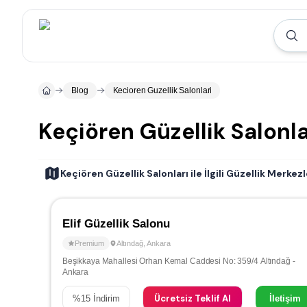
Blog
Kecioren Guzellik Salonlari
Keçiören Güzellik Salonla
Keçiören Güzellik Salonları ile İlgili Güzellik Merkezl
Elif Güzellik Salonu
Premium
Altındağ
,
Ankara
Beşikkaya Mahallesi Orhan Kemal Caddesi No: 359/4 Altındağ -
Ankara
Ücretsiz Teklif Al
%
15
İndirim
İletişim