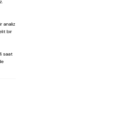
z.
ir analiz
it bir
24 saat
de