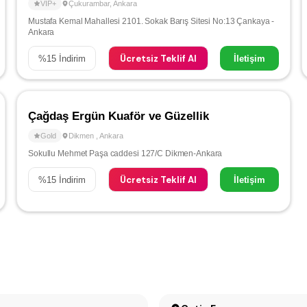
VIP+
Çukurambar
,
Ankara
Mustafa Kemal Mahallesi 2101. Sokak Barış Sitesi No:13 Çankaya -
Ankara
Ücretsiz Teklif Al
%
15
İndirim
İletişim
Çağdaş Ergün Kuaför ve Güzellik
Gold
Dikmen
,
Ankara
Sokullu Mehmet Paşa caddesi 127/C Dikmen-Ankara
Ücretsiz Teklif Al
%
15
İndirim
İletişim