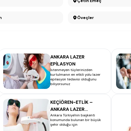
Çetin Emeç
n
Öveçler
ANKARA LAZER
EPİLASYON
İstenmeyen tüylerinizden
kurtulmanın en etkili yolu lazer
epilasyon tedavisi olduğunu
biliyorsunuz
KEÇİÖREN-ETLİK –
ANKARA LAZER
Ankara Türkiye'nin başkenti
EPİLASYON
konumunda bulunan bir büyük
şehir olduğu için