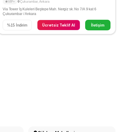
VIP+
Çukurambar
,
Ankara
Via Tower İş Kuleleri Beştepe Mah. Nergiz sk. No 7/A 9 kat 6
Çukurambar / Ankara
Ücretsiz Teklif Al
%
15
İndirim
İletişim