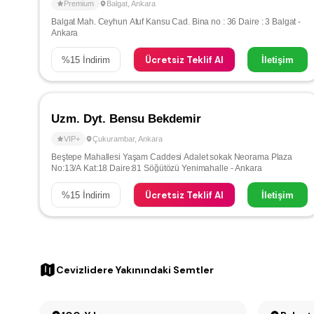
Premium
Balgat
,
Ankara
Balgat Mah. Ceyhun Atuf Kansu Cad. Bina no : 36 Daire : 3 Balgat -
Ankara
Ücretsiz Teklif Al
%
15
İndirim
İletişim
Uzm. Dyt. Bensu Bekdemir
VIP+
Çukurambar
,
Ankara
Beştepe Mahallesi Yaşam Caddesi Adalet sokak Neorama Plaza
No:13/A Kat:18 Daire:81 Söğütözü Yenimahalle - Ankara
Ücretsiz Teklif Al
%
15
İndirim
İletişim
Cevizlidere Yakınındaki Semtler