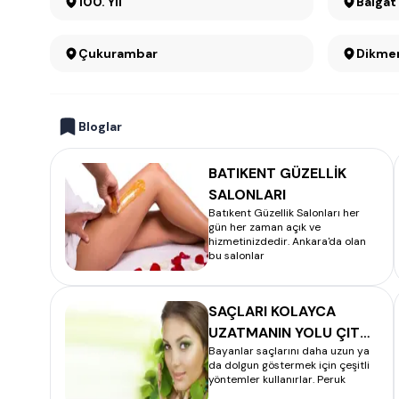
100. Yıl
Balgat
Çukurambar
Dikme
Bloglar
BATIKENT GÜZELLİK
SALONLARI
Batıkent Güzellik Salonları her
gün her zaman açık ve
hizmetinizdedir. Ankara'da olan
bu salonlar
SAÇLARI KOLAYCA
UZATMANIN YOLU ÇIT
Bayanlar saçlarını daha uzun ya
ÇIT NASIL TAKILIR
da dolgun göstermek için çeşitli
yöntemler kullanırlar. Peruk