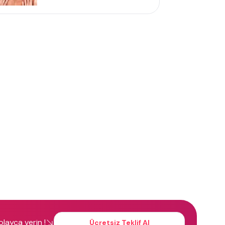
kolayca verin !
Ücretsiz Teklif Al