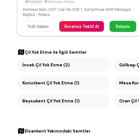
Premium
Etimesgut
,
Ankara
Ahimesut Mah. 2207 Cad. No 9/20 1. Kat Şehriyar AVM Etimesgut
Bağlıca - Ankara
Ücretsiz Teklif Al
%
15
İndirim
İletişim
Çil Yok Etme
ile İlgili Semtler
İncek Çil Yok Etme (2)
Gölbaşı Ç
Konutkent Çil Yok Etme (1)
Beysukent Çil Yok Etme (1)
Oran 
Elvankent Yakınındaki Semtler