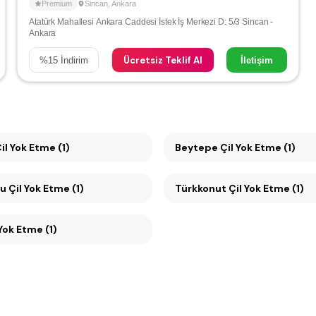
Premium
Sincan
,
Ankara
Atatürk Mahallesi Ankara Caddesi İstek İş Merkezi D: 5/3 Sincan -
Ankara
Ücretsiz Teklif Al
%
15
İndirim
İletişim
il Yok Etme (1)
Beytepe Çil Yok Etme (1)
Mesa Koru Çil Yok Etme (1)
Türkkonut Çil Yok Etme (1)
Çil Yok Etme (1)