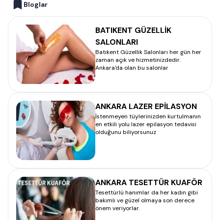
Bloglar
BATIKENT GÜZELLİK
SALONLARI
Batıkent Güzellik Salonları her gün her
zaman açık ve hizmetinizdedir.
Ankara'da olan bu salonlar
ANKARA LAZER EPİLASYON
İstenmeyen tüylerinizden kurtulmanın
en etkili yolu lazer epilasyon tedavisi
olduğunu biliyorsunuz
ANKARA TESETTÜR KUAFÖR
Tesettürlü hanımlar da her kadın gibi
bakımlı ve güzel olmaya son derece
önem veriyorlar.