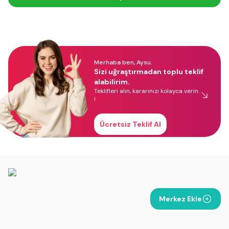
Merhaba ben, Aysu.
Sizi uğraştırmadan toplu teklif
alabilirim.
Teklifleri alın, kararınızı kolayca verin
!
Ücretsiz Teklif Al
Merkez Ekle