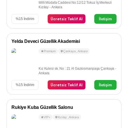
Milli Müdafa Caddesi No:12/12 Tokuz İş Merkezi
Kızılay - Ankara
Ücretsiz Teklif Al
İletişim
%
15
İndirim
Yelda Deveci Güzellik Akademisi
Premium
Çankaya
,
Ankara
Kız Kulesi sk. No : 21 /4 Gaziosmanpaşa Çankaya -
Ankara
Ücretsiz Teklif Al
İletişim
%
15
İndirim
Rukiye Kuba Güzellik Salonu
VIP+
Kızılay
,
Ankara