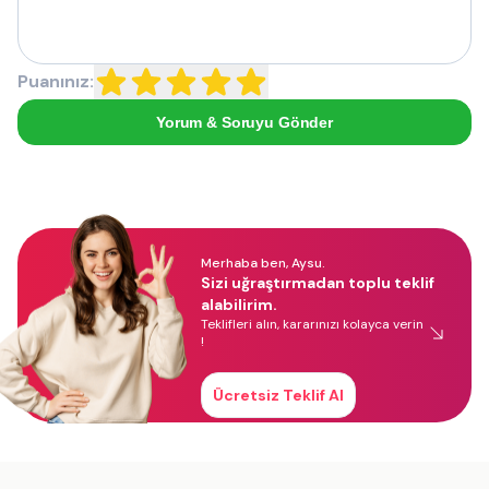
Puanınız:
Yorum & Soruyu Gönder
Merhaba ben, Aysu.
Sizi uğraştırmadan toplu teklif
alabilirim.
Teklifleri alın, kararınızı kolayca verin
!
Ücretsiz Teklif Al