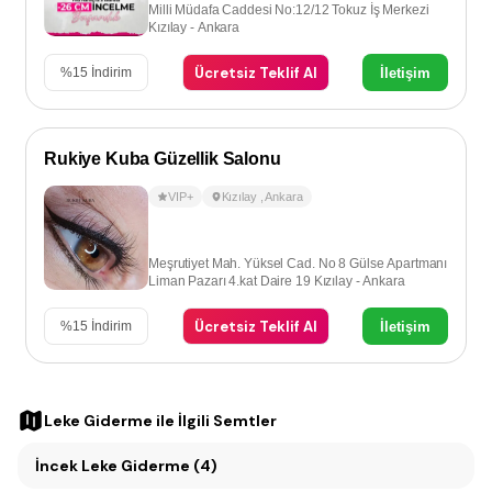
Milli Müdafa Caddesi No:12/12 Tokuz İş Merkezi
Kızılay - Ankara
Ücretsiz Teklif Al
İletişim
%
15
İndirim
Rukiye Kuba Güzellik Salonu
VIP+
Kızılay
,
Ankara
Meşrutiyet Mah. Yüksel Cad. No 8 Gülse Apartmanı
Liman Pazarı 4.kat Daire 19 Kızılay - Ankara
Ücretsiz Teklif Al
İletişim
%
15
İndirim
Leke Giderme
ile İlgili Semtler
İncek Leke Giderme (4)