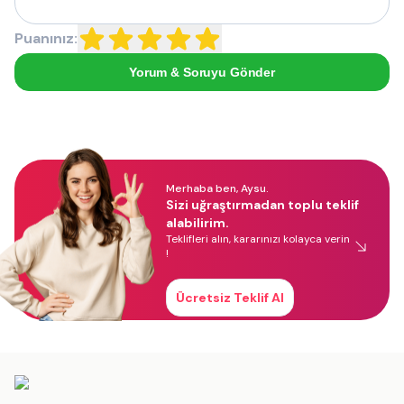
Puanınız:
Yorum & Soruyu Gönder
Merhaba ben, Aysu.
Sizi uğraştırmadan toplu teklif
alabilirim.
Teklifleri alın, kararınızı kolayca verin
!
Ücretsiz Teklif Al