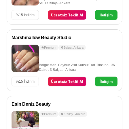
5/10 Kızılay - Ankara
Ücretsiz Teklif Al
İletişim
%
15
İndirim
Marshmallow Beauty Studio
Premium
Balgat
,
Ankara
Balgat Mah. Ceyhun Atuf Kansu Cad. Bina no : 36
Daire : 3 Balgat - Ankara
Ücretsiz Teklif Al
İletişim
%
15
İndirim
Esin Deniz Beauty
Premium
Kızılay
,
Ankara