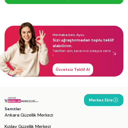
Merhaba ben, Aysu.
Sizi uğraştırmadan toplu teklif
alabilirim.
Teklifleri alın, kararınızı kolayca verin
!
Ücretsiz Teklif Al
Merkez Ekle
Semtler
Ankara Güzellik Merkezi
Kızılay Güzellik Merkezi