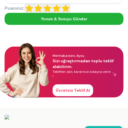
Puanınız:
Yorum & Soruyu Gönder
Merhaba ben, Aysu.
Sizi uğraştırmadan toplu teklif
alabilirim.
Teklifleri alın, kararınızı kolayca verin
!
Ücretsiz Teklif Al