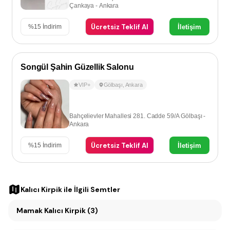
Çankaya - Ankara
Ücretsiz Teklif Al
İletişim
%
15
İndirim
Songül Şahin Güzellik Salonu
VIP+
Gölbaşı
,
Ankara
Bahçelievler Mahallesi 281. Cadde 59/A Gölbaşı -
Ankara
Ücretsiz Teklif Al
İletişim
%
15
İndirim
Kalıcı Kirpik
ile İlgili Semtler
Mamak Kalıcı Kirpik (3)