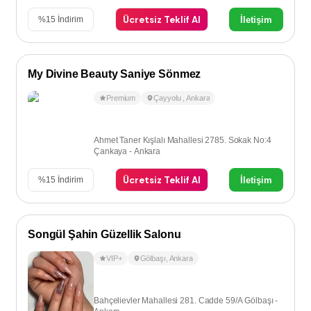
Ücretsiz Teklif Al
İletişim
%
15
İndirim
My Divine Beauty Saniye Sönmez
Premium
Çayyolu
,
Ankara
Ahmet Taner Kışlalı Mahallesi 2785. Sokak No:4
Çankaya - Ankara
Ücretsiz Teklif Al
İletişim
%
15
İndirim
Songül Şahin Güzellik Salonu
VIP+
Gölbaşı
,
Ankara
Bahçelievler Mahallesi 281. Cadde 59/A Gölbaşı -