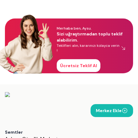
Merhaba ben, Aysu.
Sizi uğraştırmadan toplu teklif
alabilirim.
Teklifleri alın, kararınızı kolayca verin
!
Ücretsiz Teklif Al
Merkez Ekle
Semtler