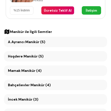
Ankara
Ücretsiz Teklif Al
İletişim
%
15
İndirim
Manikür
ile İlgili Semtler
A.Ayrancı Manikür (5)
Hoşdere Manikür (5)
Mamak Manikür (4)
Bahçelievler Manikür (4)
İncek Manikür (3)