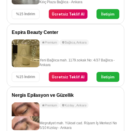
Kılıç Plaza Bağlıca - Ankara
Ücretsiz Teklif Al
İletişim
%
15
İndirim
Espira Beauty Center
Premium
Bağlıca
,
Ankara
Yeni Bağlıca mah. 1179.sokak No: 4/37 Bağlıca -
Ankara
Ücretsiz Teklif Al
İletişim
%
15
İndirim
Nergis Epilasyon ve Güzellik
Premium
Kızılay
,
Ankara
Meşrutiyet mah. Yüksel cad. Rüyam İş Merkezi No
5/10 Kızılay - Ankara