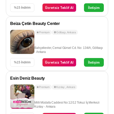
Ücretsiz Teklif Al
İletişim
%
15
İndirim
Beiza Çetin Beauty Center
Premium
Gölbaşı
,
Ankara
Bahçelievler, Cemal Gürsel Cd. No: 134/A, Gölbaşı
- Ankara
Ücretsiz Teklif Al
İletişim
%
15
İndirim
Esin Deniz Beauty
Premium
Kızılay
,
Ankara
Milli Müdafa Caddesi No:12/12 Tokuz İş Merkezi
Kızılay - Ankara