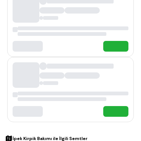
İpek Kirpik Bakımı
ile İlgili Semtler