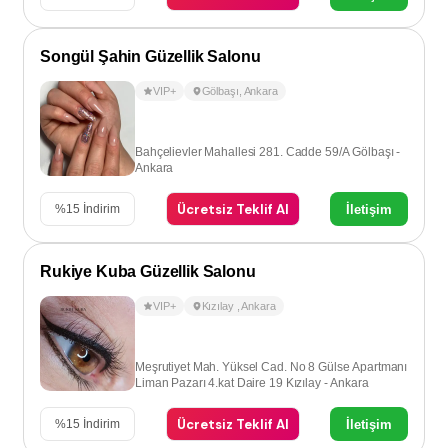
Songül Şahin Güzellik Salonu
VIP+
Gölbaşı
,
Ankara
Bahçelievler Mahallesi 281. Cadde 59/A Gölbaşı -
Ankara
Ücretsiz Teklif Al
İletişim
%
15
İndirim
Rukiye Kuba Güzellik Salonu
VIP+
Kızılay
,
Ankara
Meşrutiyet Mah. Yüksel Cad. No 8 Gülse Apartmanı
Liman Pazarı 4.kat Daire 19 Kızılay - Ankara
Ücretsiz Teklif Al
İletişim
%
15
İndirim