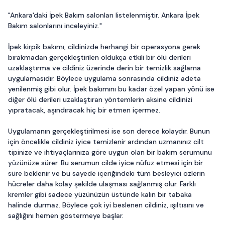
"Ankara'daki İpek Bakım salonları listelenmiştir. Ankara İpek
Bakım salonlarını inceleyiniz."
İpek kirpik bakımı, cildinizde herhangi bir operasyona gerek
bırakmadan gerçekleştirilen oldukça etkili bir ölü derileri
uzaklaştırma ve cildiniz üzerinde derin bir temizlik sağlama
uygulamasıdır. Böylece uygulama sonrasında cildiniz adeta
yenilenmiş gibi olur. İpek bakımını bu kadar özel yapan yönü ise
diğer ölü derileri uzaklaştıran yöntemlerin aksine cildinizi
yıpratacak, aşındıracak hiç bir etmen içermez.
Uygulamanın gerçekleştirilmesi ise son derece kolaydır. Bunun
için öncelikle cildiniz iyice temizlenir ardından uzmanınız cilt
tipinize ve ihtiyaçlarınıza göre uygun olan bir bakım serumunu
yüzünüze sürer. Bu serumun cilde iyice nüfuz etmesi için bir
süre beklenir ve bu sayede içeriğindeki tüm besleyici özlerin
hücreler daha kolay şekilde ulaşması sağlanmış olur. Farklı
kremler gibi sadece yüzünüzün üstünde kalın bir tabaka
halinde durmaz. Böylece çok iyi beslenen cildiniz, ışıltısını ve
sağlığını hemen göstermeye başlar.