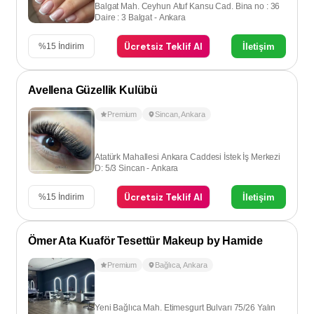
Balgat Mah. Ceyhun Atuf Kansu Cad. Bina no : 36
Daire : 3 Balgat - Ankara
Ücretsiz Teklif Al
İletişim
%
15
İndirim
Avellena Güzellik Kulübü
Premium
Sincan
,
Ankara
Atatürk Mahallesi Ankara Caddesi İstek İş Merkezi
D: 5/3 Sincan - Ankara
Ücretsiz Teklif Al
İletişim
%
15
İndirim
Ömer Ata Kuaför Tesettür Makeup by Hamide
Premium
Bağlıca
,
Ankara
Yeni Bağlıca Mah. Etimesgurt Bulvarı 75/26 Yalın