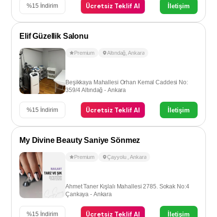
Ücretsiz Teklif Al
İletişim
%
15
İndirim
Elif Güzellik Salonu
Premium
Altındağ
,
Ankara
Beşikkaya Mahallesi Orhan Kemal Caddesi No:
359/4 Altındağ - Ankara
Ücretsiz Teklif Al
İletişim
%
15
İndirim
My Divine Beauty Saniye Sönmez
Premium
Çayyolu
,
Ankara
Ahmet Taner Kışlalı Mahallesi 2785. Sokak No:4
Çankaya - Ankara
Ücretsiz Teklif Al
İletişim
%
15
İndirim