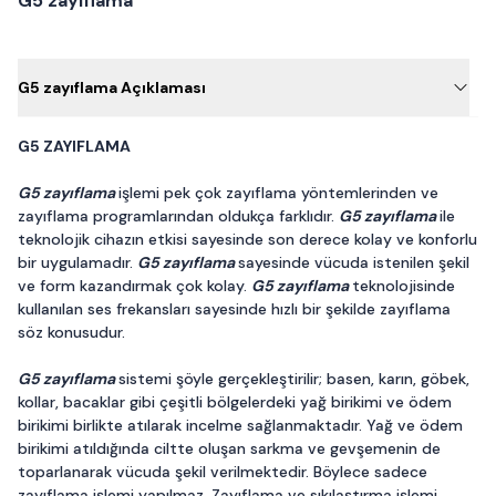
G5 zayıflama
G5 zayıflama Açıklaması
G5 ZAYIFLAMA
G5 zayıflama
işlemi pek çok zayıflama yöntemlerinden ve
zayıflama programlarından oldukça farklıdır.
G5 zayıflama
ile
teknolojik cihazın etkisi sayesinde son derece kolay ve konforlu
bir uygulamadır.
G5 zayıflama
sayesinde vücuda istenilen şekil
ve form kazandırmak çok kolay.
G5 zayıflama
teknolojisinde
kullanılan ses frekansları sayesinde hızlı bir şekilde zayıflama
söz konusudur.
G5 zayıflama
sistemi şöyle gerçekleştirilir; basen, karın, göbek,
kollar, bacaklar gibi çeşitli bölgelerdeki yağ birikimi ve ödem
birikimi birlikte atılarak incelme sağlanmaktadır. Yağ ve ödem
birikimi atıldığında ciltte oluşan sarkma ve gevşemenin de
toparlanarak vücuda şekil verilmektedir. Böylece sadece
zayıflama işlemi yapılmaz. Zayıflama ve sıkılaştırma işlemi