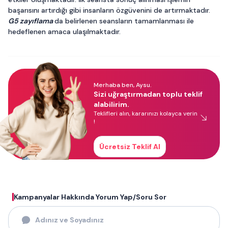
başarısını artırdığı gibi insanların özgüvenini de artırmaktadır.
G5 zayıflama
da belirlenen seansların tamamlanması ile
hedeflenen amaca ulaşılmaktadır.
Merhaba ben, Aysu.
Sizi uğraştırmadan toplu teklif
alabilirim.
Teklifleri alın, kararınızı kolayca verin
!
Ücretsiz Teklif Al
Kampanyalar Hakkında Yorum Yap/Soru Sor