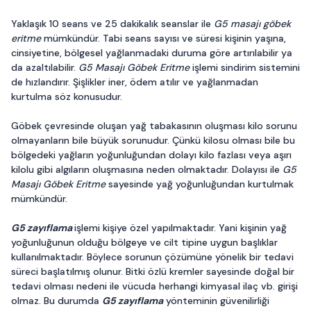
Yaklaşık 10 seans ve 25 dakikalık seanslar ile
G5 masajı göbek
eritme
mümkündür. Tabi seans sayısı ve süresi kişinin yaşına,
cinsiyetine, bölgesel yağlanmadaki duruma göre artırılabilir ya
da azaltılabilir.
G5 Masajı Göbek Eritme
işlemi sindirim sistemini
de hızlandırır. Şişlikler iner, ödem atılır ve yağlanmadan
kurtulma söz konusudur.
Göbek çevresinde oluşan yağ tabakasının oluşması kilo sorunu
olmayanların bile büyük sorunudur. Çünkü kilosu olması bile bu
bölgedeki yağların yoğunluğundan dolayı kilo fazlası veya aşırı
kilolu gibi algıların oluşmasına neden olmaktadır. Dolayısı ile
G5
Masajı Göbek Eritme
sayesinde yağ yoğunluğundan kurtulmak
mümkündür.
G5 zayıflama
işlemi kişiye özel yapılmaktadır. Yani kişinin yağ
yoğunluğunun olduğu bölgeye ve cilt tipine uygun başlıklar
kullanılmaktadır. Böylece sorunun çözümüne yönelik bir tedavi
süreci başlatılmış olunur. Bitki özlü kremler sayesinde doğal bir
tedavi olması nedeni ile vücuda herhangi kimyasal ilaç vb. girişi
olmaz. Bu durumda
G5 zayıflama
yönteminin güvenilirliği