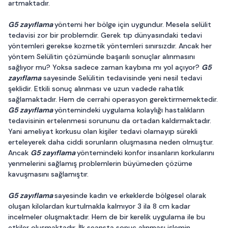
artmaktadır.
G5 zayıflama
yöntemi her bölge için uygundur. Mesela selülit
tedavisi zor bir problemdir. Gerek tıp dünyasındaki tedavi
yöntemleri gerekse kozmetik yöntemleri sınırsızdır. Ancak her
yöntem Selülitin çözümünde başarılı sonuçlar alınmasını
sağlıyor mu? Yoksa sadece zaman kaybına mı yol açıyor?
G5
zayıflama
sayesinde Selülitin tedavisinde yeni nesil tedavi
şeklidir. Etkili sonuç alınması ve uzun vadede rahatlık
sağlamaktadır. Hem de cerrahi operasyon gerektirmemektedir.
G5 zayıflama
yöntemindeki uygulama kolaylığı hastalıkların
tedavisinin ertelenmesi sorununu da ortadan kaldırmaktadır.
Yani ameliyat korkusu olan kişiler tedavi olamayıp sürekli
erteleyerek daha ciddi sorunların oluşmasına neden olmuştur.
Ancak
G5 zayıflama
yöntemindeki konfor insanların korkularını
yenmelerini sağlamış problemlerin büyümeden çözüme
kavuşmasını sağlamıştır.
G5 zayıflama
sayesinde kadın ve erkeklerde bölgesel olarak
oluşan kilolardan kurtulmakla kalmıyor 3 ila 8 cm kadar
incelmeler oluşmaktadır. Hem de bir kerelik uygulama ile bu
etkiler oluşmaktadır. İlk seansta sonuç alınması işlemin