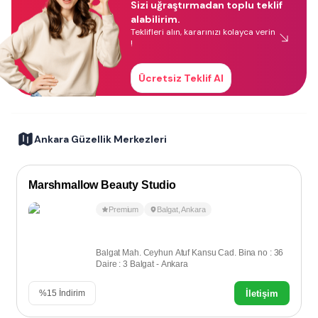
Sizi uğraştırmadan toplu teklif
alabilirim.
Teklifleri alın, kararınızı kolayca verin
!
Ücretsiz Teklif Al
Ankara Güzellik Merkezleri
Marshmallow Beauty Studio
Premium
Balgat
,
Ankara
Balgat Mah. Ceyhun Atuf Kansu Cad. Bina no : 36
Daire : 3 Balgat - Ankara
İletişim
%
15
İndirim