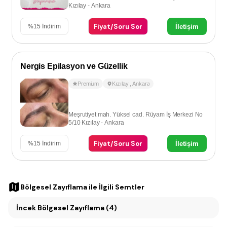
Kızılay - Ankara
Fiyat/Soru Sor
İletişim
%
15
İndirim
Nergis Epilasyon ve Güzellik
Premium
Kızılay
,
Ankara
Meşrutiyet mah. Yüksel cad. Rüyam İş Merkezi No
5/10 Kızılay - Ankara
Fiyat/Soru Sor
İletişim
%
15
İndirim
Bölgesel Zayıflama
ile İlgili Semtler
İncek Bölgesel Zayıflama (4)