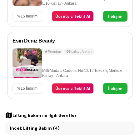
5/10 Kızılay - Ankara
Ücretsiz Teklif Al
İletişim
%
15
İndirim
Esin Deniz Beauty
Premium
Kızılay
,
Ankara
Milli Müdafa Caddesi No:12/12 Tokuz İş Merkezi
Kızılay - Ankara
Ücretsiz Teklif Al
İletişim
%
15
İndirim
Lifting Bakım
ile İlgili Semtler
İncek Lifting Bakım (4)