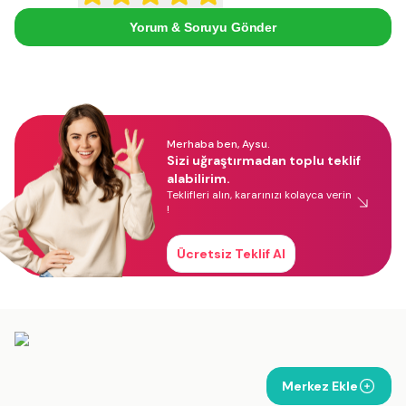
Yorum & Soruyu Gönder
Merhaba ben, Aysu.
Sizi uğraştırmadan toplu teklif
alabilirim.
Teklifleri alın, kararınızı kolayca verin
!
Ücretsiz Teklif Al
Merkez Ekle