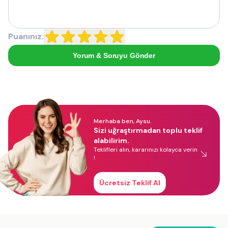
Puanınız:
Yorum & Soruyu Gönder
Merhaba ben, Aysu.
Sizi uğraştırmadan toplu teklif
alabilirim.
Teklifleri alın, kararınızı kolayca verin
!
Ücretsiz Teklif Al