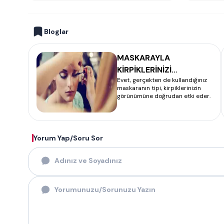
Bloglar
MASKARAYLA
KİRPİKLERİNİZİ
Evet, gerçekten de kullandığınız
KALINLAŞTIRMANIN
maskaranın tipi, kirpiklerinizin
SIRRI
görünümüne doğrudan etki eder.
Yorum Yap/Soru Sor