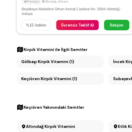
Premium
Altındağ
,
Ankara
Beşikkaya Mahallesi Orhan Kemal Caddesi No: 359/4 Altındağ -
Ankara
Ücretsiz Teklif Al
%
15
İndirim
İletişim
Kirpik Vitamini
ile İlgili Semtler
Gölbaşı Kirpik Vitamini (1)
İncek Kir
Keçiören Kirpik Vitamini (1)
Subayevle
Keçiören Yakınındaki Semtler
Altındağ Kirpik Vitamini
Etlik K