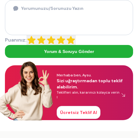
Puanınız:
Yorum & Soruyu Gönder
Merhaba ben, Aysu.
Sizi uğraştırmadan toplu teklif
alabilirim.
Teklifleri alın, kararınızı kolayca verin
!
Ücretsiz Teklif Al