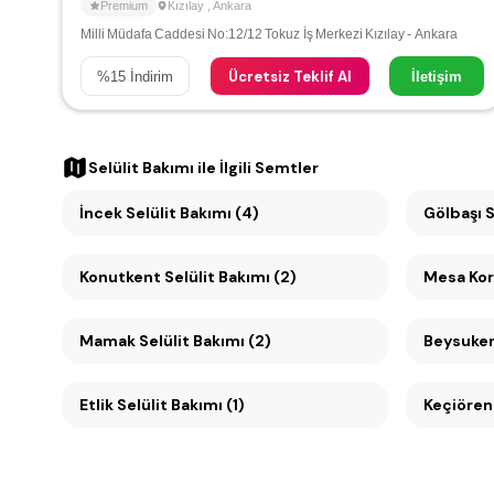
Premium
Kızılay
,
Ankara
Milli Müdafa Caddesi No:12/12 Tokuz İş Merkezi Kızılay - Ankara
Ücretsiz Teklif Al
%
15
İndirim
İletişim
Selülit Bakımı
ile İlgili Semtler
İncek Selülit Bakımı (4)
Gölbaşı S
Konutkent Selülit Bakımı (2)
Mamak Selülit Bakımı (2)
Etlik Selülit Bakımı (1)
Keçiören 