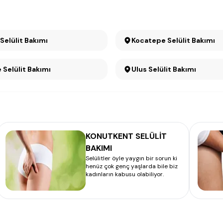
Kızılay Selülit Bakımı
Kocatepe Selülit Bakımı
Sıhhıye Selülit Bakımı
Ulus Selülit Bakımı
KONUTKENT SELÜLİT
BAKIMI
Selülitler öyle yaygın bir sorun ki
henüz çok genç yaşlarda bile biz
kadınların kabusu olabiliyor.