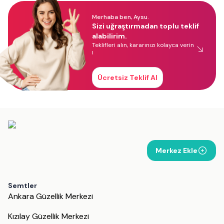
Merhaba ben, Aysu.
Sizi uğraştırmadan toplu teklif
alabilirim.
Teklifleri alın, kararınızı kolayca verin
!
Ücretsiz Teklif Al
Merkez Ekle
Semtler
Ankara Güzellik Merkezi
Kızılay Güzellik Merkezi