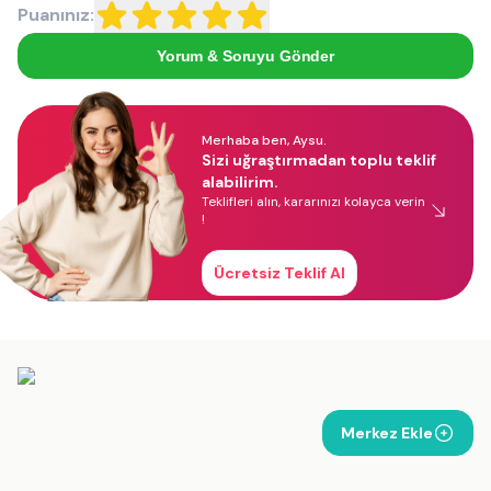
Puanınız:
Yorum & Soruyu Gönder
Merhaba ben, Aysu.
Sizi uğraştırmadan toplu teklif
alabilirim.
Teklifleri alın, kararınızı kolayca verin
!
Ücretsiz Teklif Al
Merkez Ekle