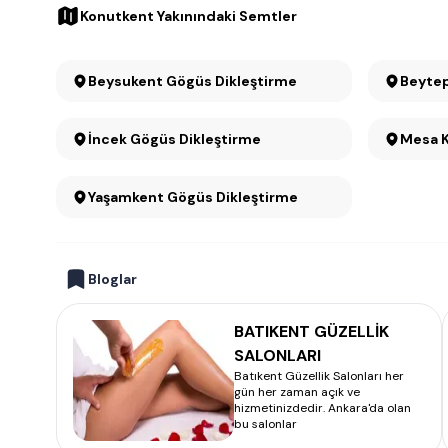
Konutkent Yakınındaki Semtler
Beysukent Gögüs Dikleştirme
Beytep
İncek Gögüs Dikleştirme
Yaşamkent Gögüs Dikleştirme
Bloglar
BATIKENT GÜZELLİK
SALONLARI
Batıkent Güzellik Salonları her
gün her zaman açık ve
hizmetinizdedir. Ankara'da olan
bu salonlar