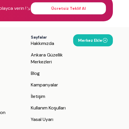
kolayca verin !
Ücretsiz Teklif Al
Sayfalar
Merkez Ekle
Hakkımızda
Ankara Güzellik
Merkezleri
Blog
Kampanyalar
İletişim
j
Kullanım Koşulları
yon
Yasal Uyarı