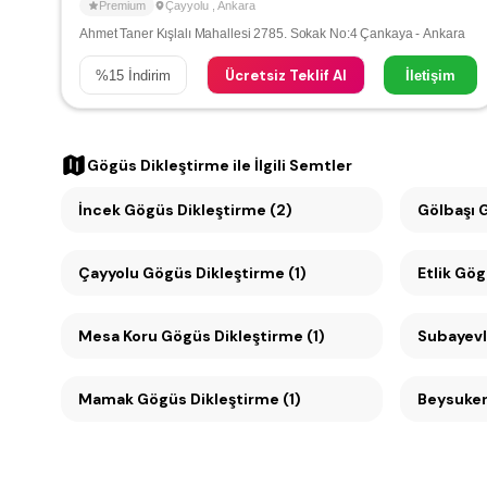
Premium
Çayyolu
,
Ankara
Ahmet Taner Kışlalı Mahallesi 2785. Sokak No:4 Çankaya - Ankara
Ücretsiz Teklif Al
%
15
İndirim
İletişim
Gögüs Dikleştirme
ile İlgili Semtler
İncek Gögüs Dikleştirme (2)
Gölbaşı 
Çayyolu Gögüs Dikleştirme (1)
Etlik Gög
Mesa Koru Gögüs Dikleştirme (1)
Subayevl
Mamak Gögüs Dikleştirme (1)