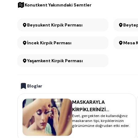
Konutkent Yakınındaki Semtler
Beysukent Kirpik Perması
Beytep
İncek Kirpik Perması
Yaşamkent Kirpik Perması
Bloglar
MASKARAYLA
KİRPİKLERİNİZİ
Evet, gerçekten de kullandığınız
KALINLAŞTIRMANIN
maskaranın tipi, kirpiklerinizin
SIRRI
görünümüne doğrudan etki eder.