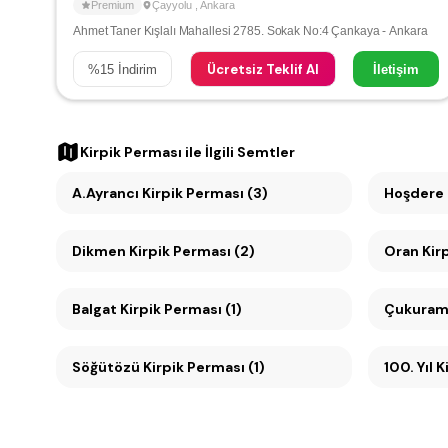
Premium
Çayyolu
,
Ankara
Ahmet Taner Kışlalı Mahallesi 2785. Sokak No:4 Çankaya - Ankara
Ücretsiz Teklif Al
%
15
İndirim
İletişim
Kirpik Perması
ile İlgili Semtler
A.Ayrancı Kirpik Perması (3)
Hoşdere 
Dikmen Kirpik Perması (2)
Oran
Balgat Kirpik Perması (1)
Çukuramb
Söğütözü Kirpik Perması (1)
10