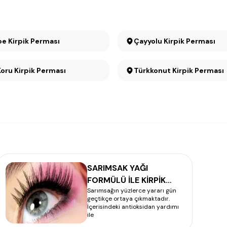
e Kirpik Perması
Çayyolu Kirpik Perması
Mesa Koru Kirpik Perması
Türkkonut Kirpik Perması
SARIMSAK YAĞI
FORMÜLÜ İLE KİRPİK
Sarımsağın yüzlerce yararı gün
UZATMA
geçtikçe ortaya çıkmaktadır.
İçerisindeki antioksidan yardımı
ile