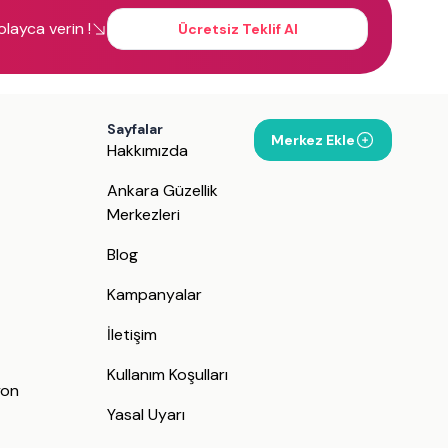
kolayca verin !
Ücretsiz Teklif Al
Sayfalar
Merkez Ekle
Hakkımızda
Ankara Güzellik
Merkezleri
Blog
Kampanyalar
İletişim
j
Kullanım Koşulları
yon
Yasal Uyarı