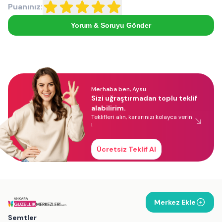
Puanınız:
Yorum & Soruyu Gönder
Merhaba ben, Aysu.
Sizi uğraştırmadan toplu teklif
alabilirim.
Teklifleri alın, kararınızı kolayca verin
!
Ücretsiz Teklif Al
Merkez Ekle
Semtler