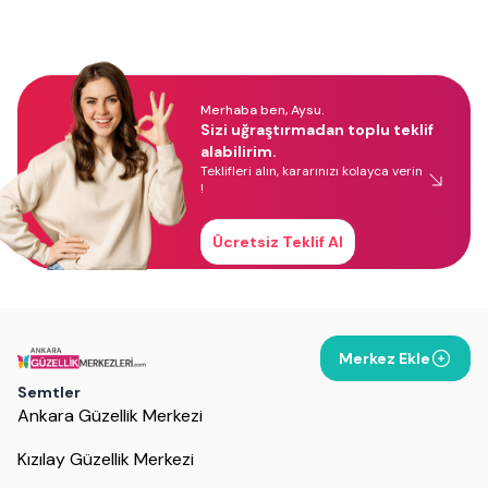
Merhaba ben, Aysu.
Sizi uğraştırmadan toplu teklif
alabilirim.
Teklifleri alın, kararınızı kolayca verin
!
Ücretsiz Teklif Al
Merkez Ekle
Semtler
Ankara Güzellik Merkezi
Kızılay Güzellik Merkezi