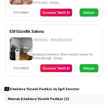
5/10 Kızılay - Ankara
Ücretsiz Teklif Al
İletişim
%
15
İndirim
Elif Güzellik Salonu
Premium
Altındağ
,
Ankara
Beşikkaya Mahallesi Orhan Kemal Caddesi No:
359/4 Altındağ - Ankara
Ücretsiz Teklif Al
İletişim
%
15
İndirim
Erkeklere Yönelik Pedikür
ile İlgili Semtler
Mamak Erkeklere Yönelik Pedikür (2)