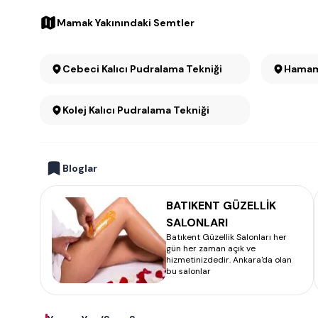
Mamak Yakınındaki Semtler
Cebeci Kalıcı Pudralama Tekniği
Hamamö
Kolej Kalıcı Pudralama Tekniği
Bloglar
BATIKENT GÜZELLİK
SALONLARI
Batıkent Güzellik Salonları her
gün her zaman açık ve
hizmetinizdedir. Ankara'da olan
bu salonlar