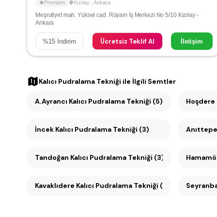
Premium
Kızılay
,
Ankara
Meşrutiyet mah. Yüksel cad. Rüyam İş Merkezi No 5/10 Kızılay -
Ankara
Ücretsiz Teklif Al
%
15
İndirim
İletişim
Kalıcı Pudralama Tekniği
ile İlgili Semtler
A.Ayrancı Kalıcı Pudralama Tekniği (5)
Hoşdere 
İncek Kalıcı Pudralama Tekniği (3)
Tandoğan Kalıcı Pudralama Tekniği (3)
Hamamönü
Kavaklıdere Kalıcı Pudralama Tekniği (3)