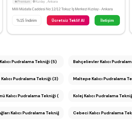
Premium
Kızılay
,
Ankara
Milli Müdafa Caddesi No:12/12 Tokuz İş Merkezi Kızılay - Ankara
Ücretsiz Teklif Al
%
15
İndirim
İletişim
Kalıcı Pudralama Tekniği (5)
Bahçelievler Kalıcı Pudralam
Anıttepe Kalıcı Pudralama Tekniği (3)
Maltepe Kalıcı Pudralama 
 Kalıcı Pudralama Tekniği (3)
Kolej Kalıcı Pudralama Tekniğ
Seyranbağları Kalıcı Pudralama Tekniği (3)
Cebeci Kalıcı Pudralama Te