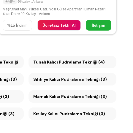
VIP+
Kızılay
,
Ankara
Meşrutiyet Mah. Yüksel Cad. No 8 Gülse Apartmanı Liman Pazarı
4.kat Daire 19 Kızılay - Ankara
Ücretsiz Teklif Al
%
15
İndirim
İletişim
a Tekniği (4)
Tunalı Kalıcı Pudralama Tekniği (4)
Tekniği (3)
Sıhhıye Kalıcı Pudralama Tekniği (3)
i (3)
Mamak Kalıcı Pudralama Tekniği (3)
kniği (3)
Kızılay Kalıcı Pudralama Tekniği (3)