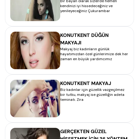
Bir bayan olarak sizlerde hemen
kendinizi iyi hissedeceğiniz ve
yenileyeceğiniz Çukurambar
KONUTKENT DÜĞÜN
MAKYAJI
Makyaj biz kadınların günlük
hayatımızdan özel günlerimize dek her
zaman en büyük yardımcımız
KONUTKENT MAKYAJ
Biz kadınlar için güzellik vazgeçilmez
bir tutku, makyaj ise güzelliğin adeta
teminatı. Zira
GERÇEKTEN GÜZEL
HİSSETMEK İÇİN 36 YÖNTEM