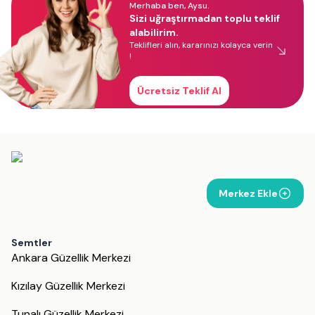
Merhaba ben, Aysu.
Sizi uğraştırmadan toplu teklif
alabilirim.
Teklifleri alın, kararınızı kolayca verin
!
Ücretsiz Teklif Al
Merkez Ekle
Semtler
Ankara Güzellik Merkezi
Kızılay Güzellik Merkezi
Tunalı Güzellik Merkezi