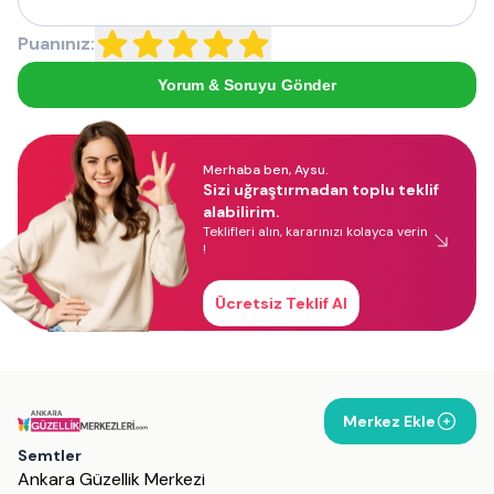
Puanınız:
Yorum & Soruyu Gönder
Merhaba ben, Aysu.
Sizi uğraştırmadan toplu teklif
alabilirim.
Teklifleri alın, kararınızı kolayca verin
!
Ücretsiz Teklif Al
Merkez Ekle
Semtler
Ankara Güzellik Merkezi