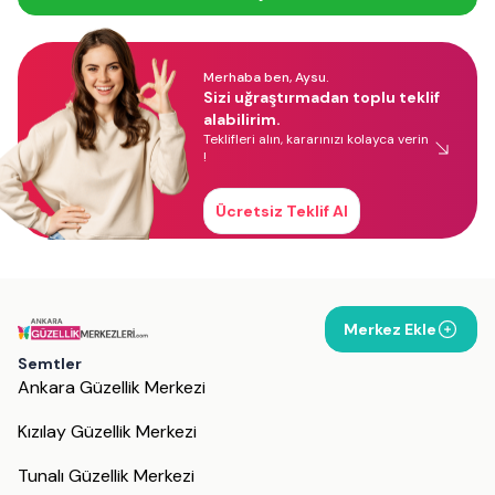
Merhaba ben, Aysu.
Sizi uğraştırmadan toplu teklif
alabilirim.
Teklifleri alın, kararınızı kolayca verin
!
Ücretsiz Teklif Al
Merkez Ekle
Semtler
Ankara Güzellik Merkezi
Kızılay Güzellik Merkezi
Tunalı Güzellik Merkezi