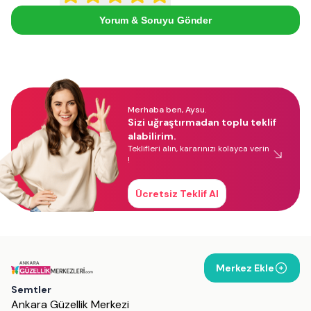
Yorum & Soruyu Gönder
Merhaba ben, Aysu.
Sizi uğraştırmadan toplu teklif
alabilirim.
Teklifleri alın, kararınızı kolayca verin
!
Ücretsiz Teklif Al
Merkez Ekle
Semtler
Ankara Güzellik Merkezi