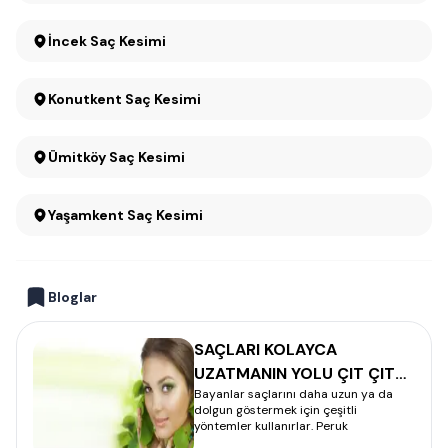
İncek Saç Kesimi
Konutkent Saç Kesimi
Ümitköy Saç Kesimi
Yaşamkent Saç Kesimi
Bloglar
SAÇLARI KOLAYCA
UZATMANIN YOLU ÇIT ÇIT
Bayanlar saçlarını daha uzun ya da
NASIL TAKILIR
dolgun göstermek için çeşitli
yöntemler kullanırlar. Peruk