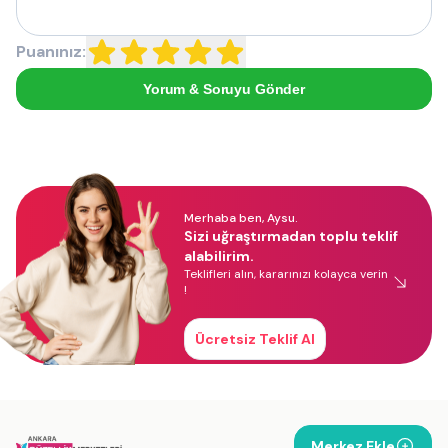
Puanınız:
Yorum & Soruyu Gönder
Merhaba ben, Aysu.
Sizi uğraştırmadan toplu teklif
alabilirim.
Teklifleri alın, kararınızı kolayca verin
!
Ücretsiz Teklif Al
Merkez Ekle