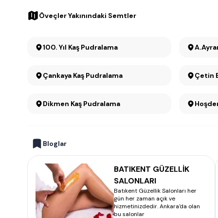
Öveçler Yakınındaki Semtler
100. Yıl Kaş Pudralama
A.Ayra
Çankaya Kaş Pudralama
Çetin 
Dikmen Kaş Pudralama
Hoşder
Bloglar
BATIKENT GÜZELLİK
SALONLARI
Batıkent Güzellik Salonları her
gün her zaman açık ve
hizmetinizdedir. Ankara'da olan
bu salonlar