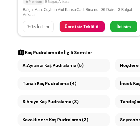
Premium
Balgat
,
Ankara
Balgat Mah. Ceyhun Atuf Kansu Cad. Bina no : 36 Daire : 3 Balgat -
Ankara
Ücretsiz Teklif Al
%
15
İndirim
İletişim
Kaş Pudralama
ile İlgili Semtler
A.Ayrancı Kaş Pudralama (5)
Hoşdere 
Tunalı Kaş Pudralama (4)
İncek Ka
Sıhhıye Kaş Pudralama (3)
Kavaklıdere Kaş Pudralama (3)