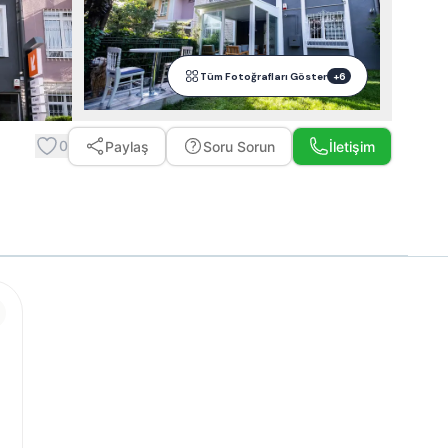
Tüm Fotoğrafları Göster
+
6
0
Paylaş
Soru Sorun
İletişim
Whatsapp ile Mesaj Gönder
Telefon Et
Ücretsiz Teklif Al
%
15
İndirimi Sor