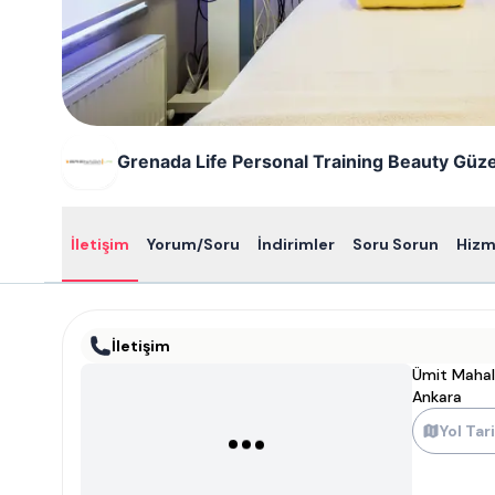
Grenada Life Personal Training Beauty Güze
İletişim
Yorum/Soru
İndirimler
Soru Sorun
Hizm
İletişim
Ümit Mahall
Ankara
Yol Tari