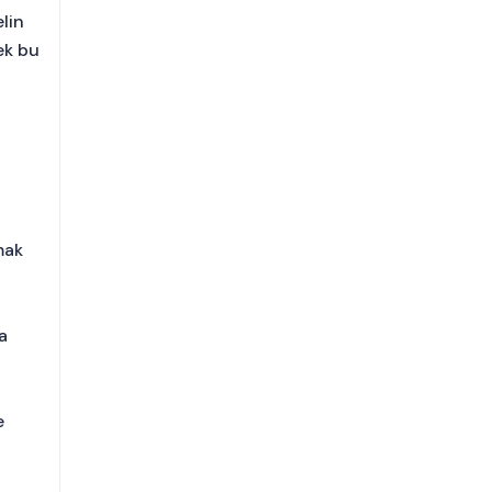
lin
ek bu
mak
a
e