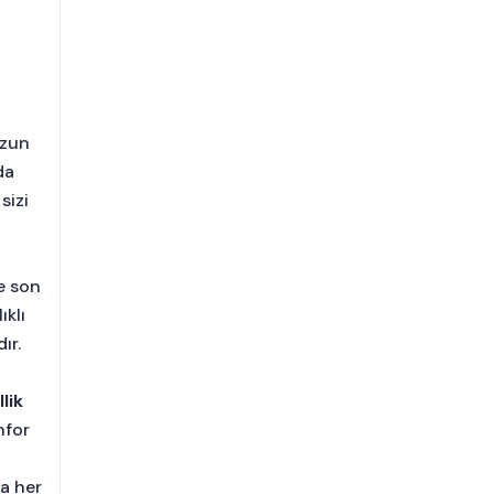
uzun
da
sizi
e son
ıklı
ır.
lik
nfor
a her