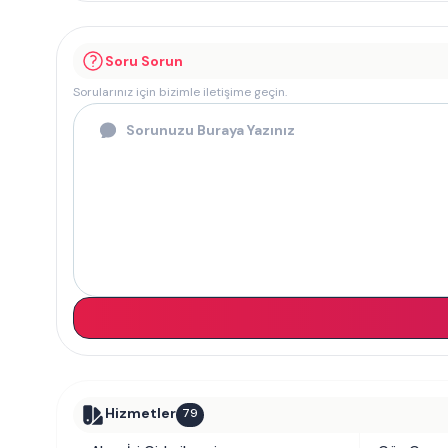
Soru Sorun
Sorularınız için bizimle iletişime geçin.
Hizmetler
79