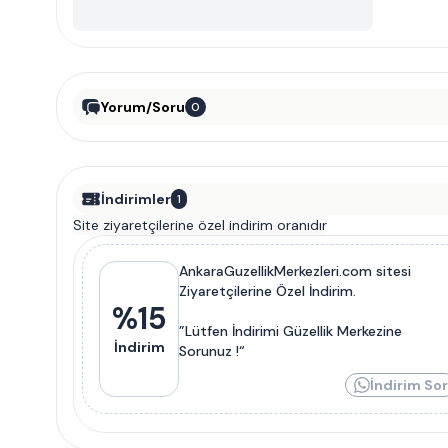
Yorum/Soru
0
İndirimler
1
Site ziyaretçilerine özel indirim oranıdır
AnkaraGuzellikMerkezleri.com sitesi
Ziyaretçilerine Özel İndirim.
%
15
”Lütfen İndirimi Güzellik Merkezine
İndirim
Sorunuz !“
İndirim Sor