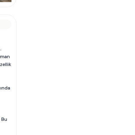
.
uzman
zellik
nında
. Bu