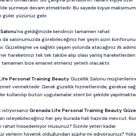
ilde sürmeye devam etmektedir. Bu sayede kişiye maksimum
n güler yüzünüz gelir.
 Salonu
'na geldiğinizde kendinizi tamamen rahat
 Bu da salonumuzda görebileceğiniz her şeyin sizin konforun
. Güzelleşme ve sağlıklı yaşam yolunda atacağınız ilk adım
her hareketinizi tek tek takibe alıp olası yanlış hareketlerden 
i tamamen bize emanet etmeniz yeterli olacaktır.
ife Personal Training Beauty
Güzellik Salonu müşterilerin
izmet vermektedir. Gerek güzellik hizmetlerinde, gerekse sağl
 kullanılıp bütün uygulamalar steril bir şekilde yapılmaktad
k istiyorsanız
Grenada Life Personal Training Beauty Güzel
ndan isteyebileceğiniz her şey burada hali hazırda mevcut. Ko
zi rahat hissedemiyor musunuz? Sizinle yeteri kadar
z yerlerin hijyenik olduğundan şüphe mi ediyorsunuz? Yoks