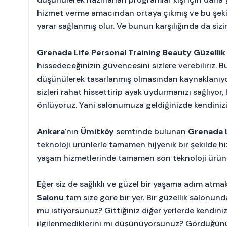
hizmet verme amacından ortaya çıkmış ve bu şek
yarar sağlanmış olur. Ve bunun karşılığında da sizi
Grenada Life Personal Training Beauty Güzellik
hissedeceğinizin güvencesini sizlere verebiliriz.
düşünülerek tasarlanmış olmasından kaynaklanıyor
sizleri rahat hissettirip ayak uydurmanızı sağlıyor, 
önlüyoruz. Yani salonumuza geldiğinizde kendiniz
Ankara
'nın
Ümitköy
semtinde bulunan
Grenada L
teknoloji ürünlerle tamamen hijyenik bir şekilde h
yaşam hizmetlerinde tamamen son teknoloji ürünler
Eğer siz de sağlıklı ve güzel bir yaşama adım atma
Salonu
tam size göre bir yer. Bir güzellik salonu
mu istiyorsunuz? Gittiğiniz diğer yerlerde kendini
ilgilenmediklerini mi düşünüyorsunuz? Gördüğünü