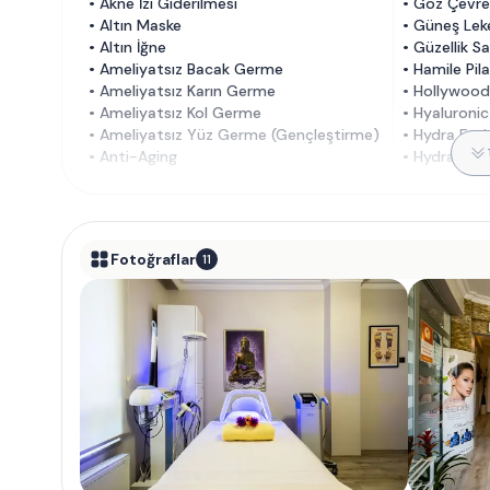
•
Akne İzi Giderilmesi
•
Göz Çevres
•
Altın Maske
•
Güneş Leke
•
Altın İğne
•
Güzellik Sa
•
Ameliyatsız Bacak Germe
•
Hamile Pil
•
Ameliyatsız Karın Germe
•
Hollywood
•
Ameliyatsız Kol Germe
•
Hyaluronic
•
Ameliyatsız Yüz Germe (Gençleştirme)
•
Hydra Faci
•
Anti-Aging
•
Hydradermi
Fotoğraflar
11