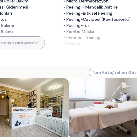
i Roller Bakım
•
Micro Dermabrazyon
si Giderilmesi
•
Peeling - Mandalik Asit ile
lonları
•
Peeling-Bitkisel Peeling
ates
•
Peeling-Cavipeel (Kavitasyonlu)
 Bakımı
•
Peeling-Tuz
 Bakım
•
Pembe Maske
al
•
Personal Training
Tüm Hizmetleri Göster
 Lift Bakım
•
Pilates
Tüm Fotoğrafları Gös