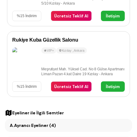
5/10 Kızılay - Ankara
Ücretsiz Teklif Al
İletişim
%
15
İndirim
Rukiye Kuba Güzellik Salonu
VIP+
Kızılay
,
Ankara
Meşrutiyet Mah. Yüksel Cad. No 8 Gülse Apartmanı
Liman Pazarı 4.kat Daire 19 Kızılay - Ankara
Ücretsiz Teklif Al
İletişim
%
15
İndirim
Eyeliner
ile İlgili Semtler
A.Ayrancı Eyeliner (4)