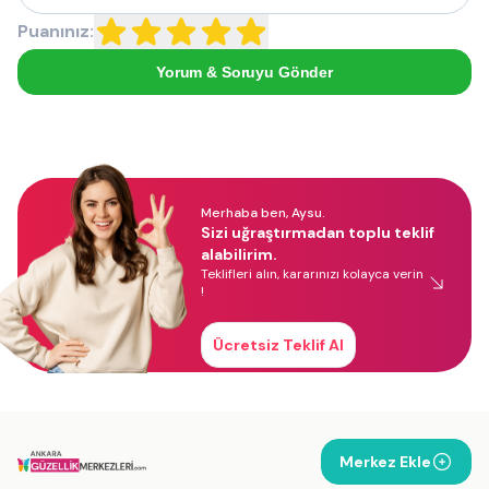
Puanınız:
Yorum & Soruyu Gönder
Merhaba ben, Aysu.
Sizi uğraştırmadan toplu teklif
alabilirim.
Teklifleri alın, kararınızı kolayca verin
!
Ücretsiz Teklif Al
Merkez Ekle