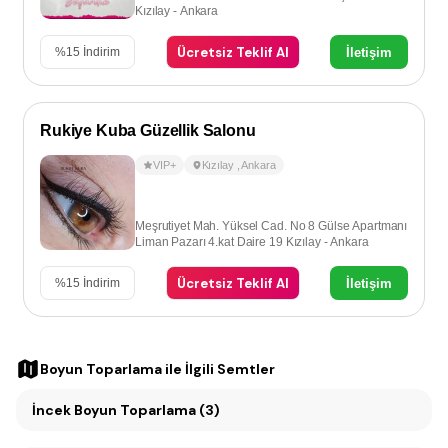
Kızılay - Ankara
Ücretsiz Teklif Al
İletişim
%
15
İndirim
Rukiye Kuba Güzellik Salonu
VIP+
Kızılay
,
Ankara
Meşrutiyet Mah. Yüksel Cad. No 8 Gülse Apartmanı
Liman Pazarı 4.kat Daire 19 Kızılay - Ankara
Ücretsiz Teklif Al
İletişim
%
15
İndirim
Boyun Toparlama
ile İlgili Semtler
İncek Boyun Toparlama (3)